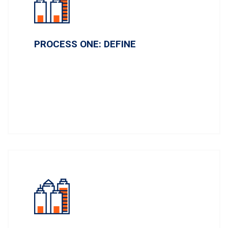
PROCESS ONE: DEFINE
Lorem ipsum dolor sit amet, conse ctetur ai
dipi sicing elit, sed do eiu smod tempor inci
didunt.