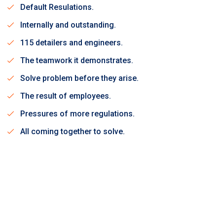
Default Resulations.
Internally and outstanding.
115 detailers and engineers.
The teamwork it demonstrates.
Solve problem before they arise.
The result of employees.
Pressures of more regulations.
All coming together to solve.
Lorem ipsum dolor sit amet, consectetur adipisicing elit,
sed do eiusmod tempor incididunt ut labore et dolore
magna aliqua. Ut enim ad minim veniam, quis nostrud
exercitation ullamco laboris nisi ut aliquip ex ea commodo