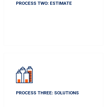
PROCESS TWO: ESTIMATE
Lorem ipsum dolor sit amet, conse ctetur ai
dipi sicing elit, sed do eiu smod tempor inci
didunt.
PROCESS THREE: SOLUTIONS
Lorem ipsum dolor sit amet, conse ctetur ai