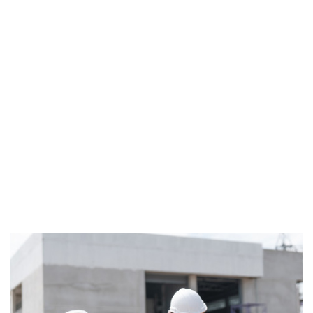
magna aliqua. Ut enim ad minim veniam, quis nostrud
exercitation ullamco laboris nisi ut aliquip ex ea commodo
consequat. Duis aute irure dolor in reprehenderit in
voluptate velit esse cillum dolore eu fugiat nulla pariatur.
Excepteur sint occaecat cupidatat non proident, sunt in
culpa qui officia deserunt mollit anim id est laborum. Sed ut
perspiciatis unde omnis iste natus error sit voluptatem
accusantium doloremque laudantium, totam rem aperiam,
eaque ipsa quae ab illo inventore veritatis et quasi
architecto beatae vitae dicta sunt explicabo. Nemo enim
ipsam voluptatem quia.