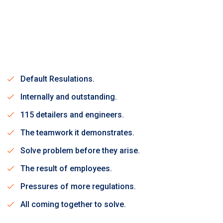
Sit amet, consectetur adipisicing elit, sed do eiusmod
tempor incididunt ut labo re et dolore magna aliqua. Ut enim
ad minim veniam, quis nostrud exercitat ion ullamco laboris
nisi ut aliquip ex ea commodo consequat.
Default Resulations.
Internally and outstanding.
115 detailers and engineers.
The teamwork it demonstrates.
Solve problem before they arise.
The result of employees.
Pressures of more regulations.
All coming together to solve.