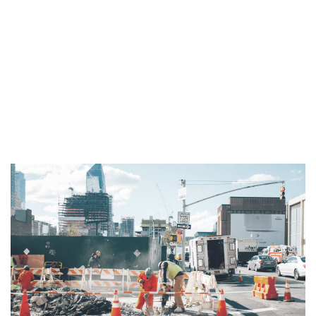
architecto beatae vitae dicta sunt explicabo. Nemo enim
ipsam voluptatem quia voluptas sit aspernatur aut odit aut
fugit, sed quia consequuntur magni dolores eos qui ratione
voluptatem sequi nesciunt. Neque porro quisquam est, qui
dolorem ipsum quia dolor sit amet, consectetur, adipisci
velit, sed quia non numquam eius modi tempora incidunt ut
labore et dolore magnam aliquam quaerat voluptatem.