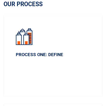
OUR PROCESS
PROCESS ONE: DEFINE
Lorem ipsum dolor sit amet, conse ctetur ai
dipi sicing elit, sed do eiu smod tempor inci
didunt.