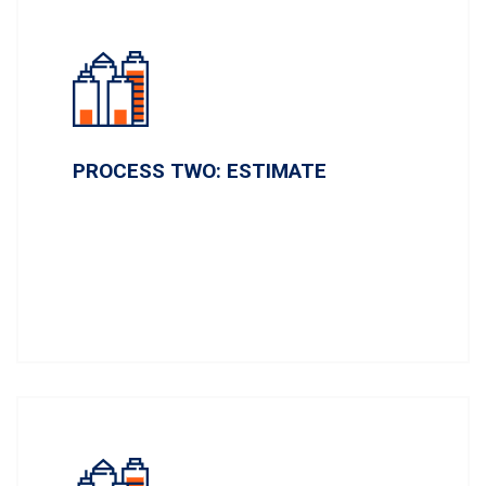
PROCESS TWO: ESTIMATE
Lorem ipsum dolor sit amet, conse ctetur ai
dipi sicing elit, sed do eiu smod tempor inci
didunt.